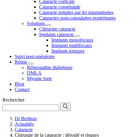
Cataracte corticale
Cataracte congénitale
Cataracte induites par les traumatismes
Cataractes sous-capsulaires postérieures
Solutions
Chirurgie cataracte
Implants cataracte
Implants monofocaux
Implants multifocaux
Implants toriques
Suivi post-opératoire
Rétine
Rétinopathie diabétique
DMLA
Myopie forte
Blog
Contact
Rechercher
Dr Berthon
Actualités
Cataracte
Chirurgie de la cataracte : déroulé et risques