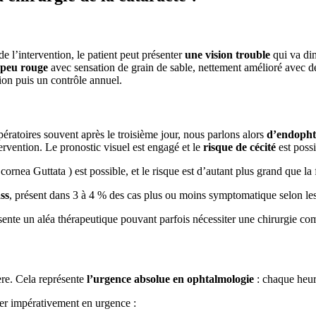
e l’intervention, le patient peut présenter
une vision trouble
qui va dim
t peu rouge
avec sensation de grain de sable, nettement amélioré avec de
ion puis un contrôle annuel.
pératoires souvent après le troisième jour, nous parlons alors
d’endopht
tervention. Le pronostic visuel est engagé et le
risque de cécité
est possi
cornea Guttata ) est possible, et le risque est d’autant plus grand que la 
ss
, présent dans 3 à 4 % des cas plus ou moins symptomatique selon les
sente un aléa thérapeutique pouvant parfois nécessiter une chirurgie com
re. Cela représente
l’urgence absolue en ophtalmologie
: chaque heur
ter impérativement en urgence :