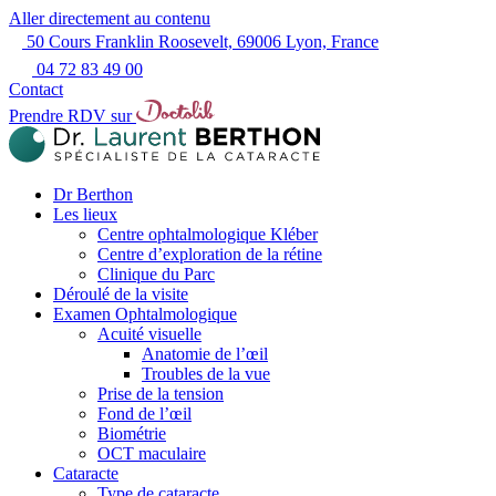
Aller directement au contenu
50 Cours Franklin Roosevelt, 69006 Lyon, France
04 72 83 49 00
Contact
Prendre RDV sur
Dr Berthon
Les lieux
Centre ophtalmologique Kléber
Centre d’exploration de la rétine
Clinique du Parc
Déroulé de la visite
Examen Ophtalmologique
Acuité visuelle
Anatomie de l’œil
Troubles de la vue
Prise de la tension
Fond de l’œil
Biométrie
OCT maculaire
Cataracte
Type de cataracte