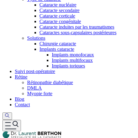
Cataracte nucléaire
Cataracte secondaire
Cataracte corticale
Cataracte congénitale
Cataracte induites par les traumatismes
Cataractes sous-capsulaires postérieures
Solutions
Chirurgie cataracte
Implants cataracte
Implants monofocaux
Implants multifocaux
Implants toriques
Suivi post-opératoire
Rétine
Rétinopathie diabétique
DMLA
Myopie forte
Blog
Contact