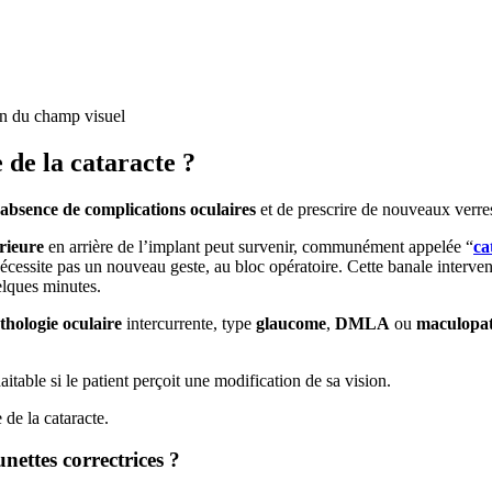
on du champ visuel
 de la cataracte ?
’absence de complications oculaires
et de prescrire de nouveaux verres
rieure
en arrière de l’implant peut survenir, communément appelée “
ca
cessite pas un nouveau geste, au bloc opératoire. Cette banale intervent
elques minutes.
thologie oculaire
intercurrente, type
glaucome
,
DMLA
ou
maculopat
itable si le patient perçoit une modification de sa vision.
 de la cataracte.
nettes correctrices ?