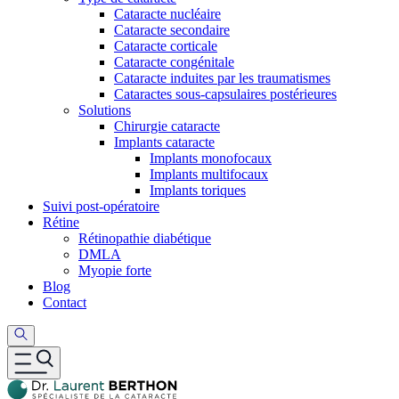
Cataracte nucléaire
Cataracte secondaire
Cataracte corticale
Cataracte congénitale
Cataracte induites par les traumatismes
Cataractes sous-capsulaires postérieures
Solutions
Chirurgie cataracte
Implants cataracte
Implants monofocaux
Implants multifocaux
Implants toriques
Suivi post-opératoire
Rétine
Rétinopathie diabétique
DMLA
Myopie forte
Blog
Contact