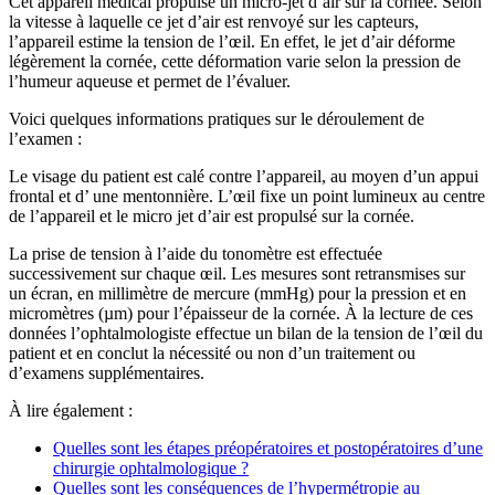
Cet appareil médical propulse un micro-jet d’air sur la cornée. Selon
la vitesse à laquelle ce jet d’air est renvoyé sur les capteurs,
l’appareil estime la tension de l’œil. En effet, le jet d’air déforme
légèrement la cornée, cette déformation varie selon la pression de
l’humeur aqueuse et permet de l’évaluer.
Voici quelques informations pratiques sur le déroulement de
l’examen :
Le visage du patient est calé contre l’appareil, au moyen d’un appui
frontal et d’ une mentonnière. L’œil fixe un point lumineux au centre
de l’appareil et le micro jet d’air est propulsé sur la cornée.
La prise de tension à l’aide du tonomètre est effectuée
successivement sur chaque œil. Les mesures sont retransmises sur
un écran, en millimètre de mercure (mmHg) pour la pression et en
micromètres (µm) pour l’épaisseur de la cornée. À la lecture de ces
données l’ophtalmologiste effectue un bilan de la tension de l’œil du
patient et en conclut la nécessité ou non d’un traitement ou
d’examens supplémentaires.
À lire également :
Quelles sont les étapes préopératoires et postopératoires d’une
chirurgie ophtalmologique ?
Quelles sont les conséquences de l’hypermétropie au