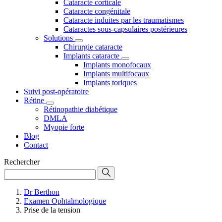
Cataracte corticale
Cataracte congénitale
Cataracte induites par les traumatismes
Cataractes sous-capsulaires postérieures
Solutions
Chirurgie cataracte
Implants cataracte
Implants monofocaux
Implants multifocaux
Implants toriques
Suivi post-opératoire
Rétine
Rétinopathie diabétique
DMLA
Myopie forte
Blog
Contact
Rechercher
Dr Berthon
Examen Ophtalmologique
Prise de la tension