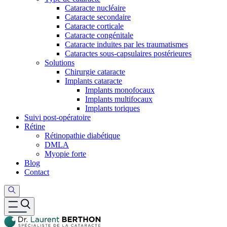
Cataracte nucléaire
Cataracte secondaire
Cataracte corticale
Cataracte congénitale
Cataracte induites par les traumatismes
Cataractes sous-capsulaires postérieures
Solutions
Chirurgie cataracte
Implants cataracte
Implants monofocaux
Implants multifocaux
Implants toriques
Suivi post-opératoire
Rétine
Rétinopathie diabétique
DMLA
Myopie forte
Blog
Contact