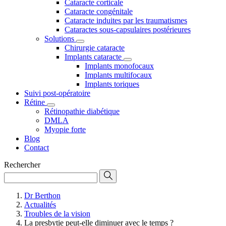
Cataracte corticale
Cataracte congénitale
Cataracte induites par les traumatismes
Cataractes sous-capsulaires postérieures
Solutions
Chirurgie cataracte
Implants cataracte
Implants monofocaux
Implants multifocaux
Implants toriques
Suivi post-opératoire
Rétine
Rétinopathie diabétique
DMLA
Myopie forte
Blog
Contact
Rechercher
Dr Berthon
Actualités
Troubles de la vision
La presbytie peut-elle diminuer avec le temps ?