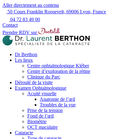
Aller directement au contenu
50 Cours Franklin Roosevelt, 69006 Lyon, France
04 72 83 49 00
Contact
Prendre RDV sur
Dr Berthon
Les lieux
Centre ophtalmologique Kléber
Centre d’exploration de la rétine
Clinique du Parc
Déroulé de la visite
Examen Ophtalmologique
Acuité visuelle
Anatomie de l’œil
Troubles de la vue
Prise de la tension
Fond de l’œil
Biométrie
OCT maculaire
Cataracte
Type de cataracte