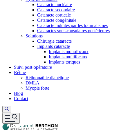
Cataracte nucléaire
Cataracte secondaire
Cataracte corticale
Cataracte congénitale
Cataracte induites par les traumatismes
Cataractes sous-capsulaires postérieures
Solutions
Chirurgie cataracte
Implants cataracte
Implants monofocaux
Implants multifocaux
Implants toriques
Suivi post-opératoire
Rétine
Rétinopathie diabétique
DMLA
Myopie forte
Blog
Contact